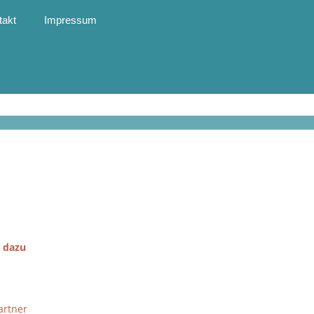
takt
Impressum
s dazu
artner