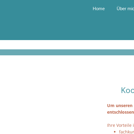
Home
Über mi
Koo
Um unseren P
entschlossen
Ihre Vorteile
fachku