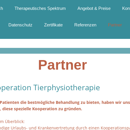
ch
Therapeutisches Spektrum
Angebot & Preise
Kon
Datenschutz
Zertifikate
Referenzen
Partner
Partner
peration Tierphysiotherapie
atienten die bestmögliche Behandlung zu bieten, haben wir un
, diese spezielle Kooperation zu gründen.
 im Überblick:
ndige Urlaubs- und Krankenvertretung durch einen Kooperationsp