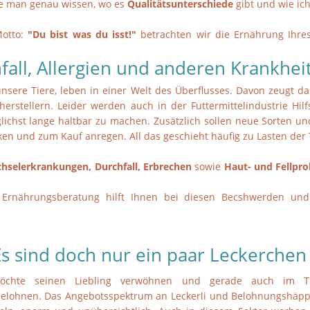
te man genau wissen, wo es
Qualitätsunterschiede
gibt und wie ich
otto:
"Du bist was du isst!"
betrachten wir die Ernährung Ihres
fall, Allergien und anderen Krankhei
unsere Tiere, leben in einer Welt des Überflusses. Davon zeugt 
herstellern. Leider werden auch in der Futtermittelindustrie Hilfs
ichst lange haltbar zu machen. Zusätzlich sollen neue Sorten und
en und zum Kauf anregen. All das geschieht häufig zu Lasten der 
chselerkrankungen, Durchfall, Erbrechen
sowie
Haut- und Fellpr
e Ernährungsberatung hilft Ihnen bei diesen Becshwerden und 
Es sind doch nur ein paar Leckerchen
möchte seinen Liebling verwöhnen und gerade auch im Tr
lohnen. Das Angebotsspektrum an Leckerli und Belohnungshäppc