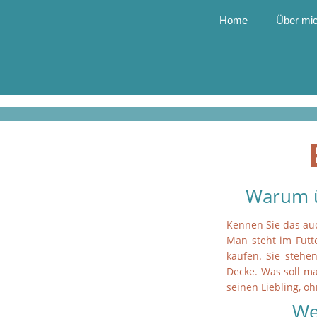
Home
Über mi
Warum ü
Kennen Sie das au
Man steht im Futt
kaufen. Sie stehe
Decke. Was soll m
seinen Liebling, o
We