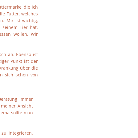
uttermarke, die ich
le Futter, welches
. Mir ist wichtig,
r seinem Tier hat.
essen wollen. Wir
sch an. Ebenso ist
iger Punkt ist der
rkrankung über die
n sich schon von
 Beratung immer
t meiner Ansicht
hema sollte man
 zu integrieren.