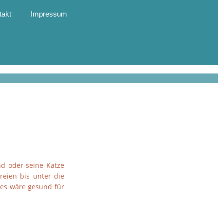
takt
Impressum
d oder seine Katze
reien bis unter die
 es wäre gesund für