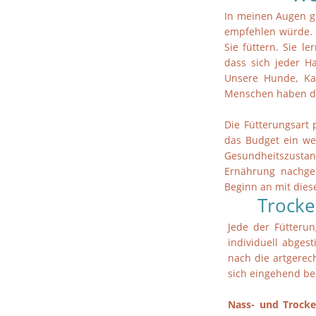
In meinen Augen gib
empfehlen würde. 
Sie füttern. Sie l
dass sich jeder H
Unsere Hunde, Kat
Menschen haben di
Die Fütterungsart
das Budget ein wei
Gesundheitszustand
Ernährung nachge
Beginn an mit die
Trocke
Jede der Fütterun
individuell abges
nach die artgerec
sich eingehend b
Nass- und Trocke