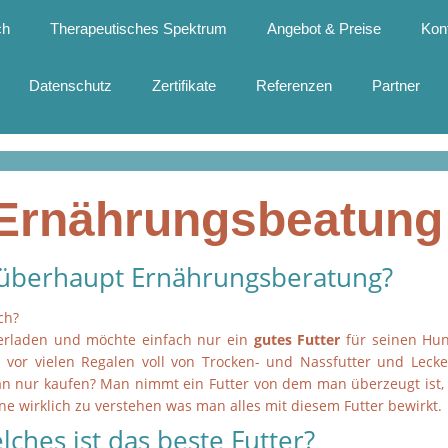
ch
Therapeutisches Spektrum
Angebot & Preise
Kon
Datenschutz
Zertifikate
Referenzen
Partner
Ernährungsbeatung
berhaupt Ernährungsberatung?
ch?
erladen und möchte einfach nur ein
gutes Futter
für seinen Hun
n vor vielen Regalen voll von Trocken- und Nassfutter und Lecke
an nur kaufen? Man nimmt ein Futter von dem man überzeugt ist,
hne wirklich zu verstehen was man alles mit diesem Futter bewirkt.
lches ist das beste Futter?