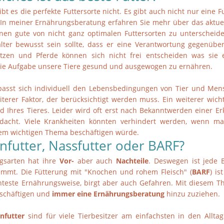
t es die perfekte Futtersorte nicht. Es gibt auch nicht nur eine F
In meiner Ernährungsberatung erfahren Sie mehr über das aktuel
ernen gute von nicht ganz optimalen Futtersorten zu unterscheiden
alter bewusst sein sollte, dass er eine Verantwortung gegenübe
zen und Pferde können sich nicht frei entscheiden was sie 
e Aufgabe unsere Tiere gesund und ausgewogen zu ernähren.
 passt sich individuell den Lebensbedingungen von Tier und Men
terer Faktor, der berücksichtigt werden muss. Ein weiterer wicht
 Ihres Tieres. Leider wird oft erst nach Bekanntwerden einer E
dacht. Viele Krankheiten könnten verhindert werden, wenn ma
sem wichtigen Thema beschäftigen würde.
nfutter, Nassfutter oder BARF?
gsarten hat ihre
Vor-
aber auch
Nachteile
. Deswegen ist jede
timmt. Die Fütterung mit "Knochen und rohem Fleisch" (
BARF
) is
hteste Ernährungsweise, birgt aber auch Gefahren. Mit diesem T
eschäftigen und
immer eine Ernährungsberatung
hinzu zuziehen.
nfutter
sind für viele Tierbesitzer am einfachsten in den Alltag